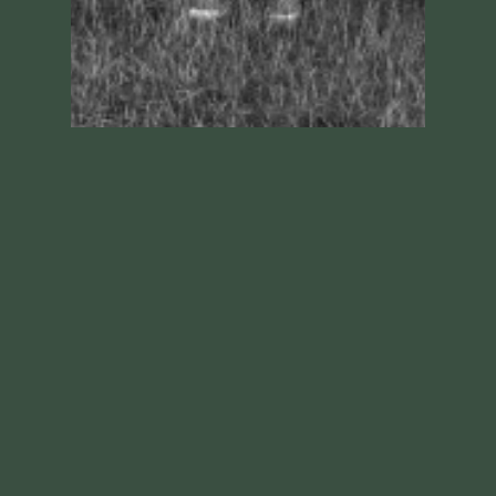
Fondateur de nombreux projets web
depuis 2003 et utilisateur
enthousiaste des médias sociaux, je
mets à votre service mon expertise
en qualité de Social Media Manager
& Content Strategist en freelance,
après plusieurs solides expériences